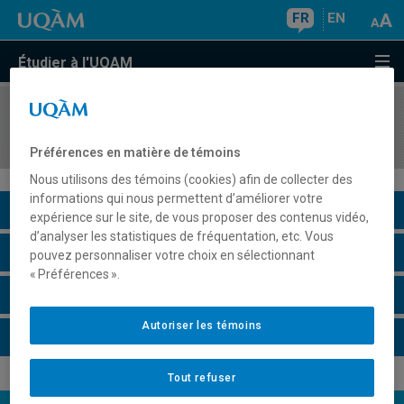
FR
EN
Étudier à l'UQAM
COURS
//
LIT1015
Communication écrite I
Préférences en matière de témoins
Nous utilisons des témoins (cookies) afin de collecter des
informations qui nous permettent d’améliorer votre
Description du cours
expérience sur le site, de vous proposer des contenus vidéo,
d’analyser les statistiques de fréquentation, etc. Vous
Horaire - Été 2026
pouvez personnaliser votre choix en sélectionnant
« Préférences ».
Horaire - Automne 2026
Autoriser les témoins
Horaire - Hiver 2027
Tout refuser