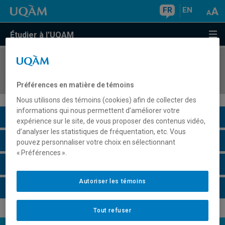
FR
EN
Étudier à l'UQAM
COURS
//
LIT1313
Stylistique du français scientifique et technique
Préférences en matière de témoins
Nous utilisons des témoins (cookies) afin de collecter des
informations qui nous permettent d’améliorer votre
Description du cours
expérience sur le site, de vous proposer des contenus vidéo,
d’analyser les statistiques de fréquentation, etc. Vous
Horaire - Été 2026
pouvez personnaliser votre choix en sélectionnant
« Préférences ».
Horaire - Automne 2026
Autoriser les témoins
Horaire - Hiver 2027
Tout refuser