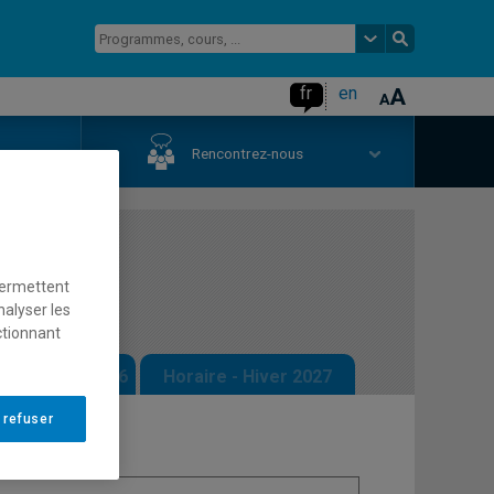
fr
en
us
Rencontrez-nous
s
permettent
nalyser les
ctionnant
 - Automne 2026
Horaire - Hiver 2027
 refuser