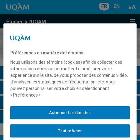
FR
EN
Étudier à l'UQAM
COURS
//
LIT1850
Atelier de scénarisation I
Préférences en matière de témoins
Nous utilisons des témoins (cookies) afin de collecter des
informations qui nous permettent d’améliorer votre
Description du cours
expérience sur le site, de vous proposer des contenus vidéo,
d’analyser les statistiques de fréquentation, etc. Vous
Horaire - Été 2026
pouvez personnaliser votre choix en sélectionnant
« Préférences ».
Horaire - Automne 2026
Autoriser les témoins
Horaire - Hiver 2027
Tout refuser