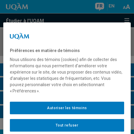
FR
EN
Étudier à l'UQAM
COURS
//
LIT300M
Marcel Proust (CHL)
Préférences en matière de témoins
Nous utilisons des témoins (cookies) afin de collecter des
informations qui nous permettent d’améliorer votre
Description du cours
expérience sur le site, de vous proposer des contenus vidéo,
d’analyser les statistiques de fréquentation, etc. Vous
Horaire - Été 2026
pouvez personnaliser votre choix en sélectionnant
« Préférences ».
Horaire - Automne 2026
Autoriser les témoins
Horaire - Hiver 2027
Tout refuser