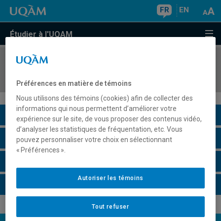
FR
EN
Étudier à l'UQAM
COURS
//
LIT301R
Corpus d'auteur
Préférences en matière de témoins
Nous utilisons des témoins (cookies) afin de collecter des
informations qui nous permettent d’améliorer votre
Description du cours
expérience sur le site, de vous proposer des contenus vidéo,
d’analyser les statistiques de fréquentation, etc. Vous
Horaire - Été 2026
pouvez personnaliser votre choix en sélectionnant
« Préférences ».
Horaire - Automne 2026
Autoriser les témoins
Horaire - Hiver 2027
Tout refuser