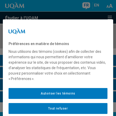
FR
EN
Étudier à l'UQAM
COURS
//
LIT362E
Problématique littéraire
Préférences en matière de témoins
Nous utilisons des témoins (cookies) afin de collecter des
informations qui nous permettent d’améliorer votre
Description du cours
expérience sur le site, de vous proposer des contenus vidéo,
d’analyser les statistiques de fréquentation, etc. Vous
Horaire - Été 2026
pouvez personnaliser votre choix en sélectionnant
« Préférences ».
Horaire - Automne 2026
Autoriser les témoins
Horaire - Hiver 2027
Tout refuser