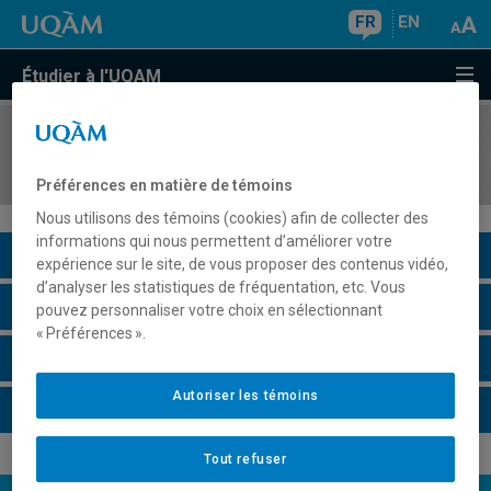
FR
EN
Étudier à l'UQAM
COURS
//
LIT4410
Didactique de la lecture littéraire
Préférences en matière de témoins
Nous utilisons des témoins (cookies) afin de collecter des
informations qui nous permettent d’améliorer votre
Description du cours
expérience sur le site, de vous proposer des contenus vidéo,
d’analyser les statistiques de fréquentation, etc. Vous
Horaire - Été 2026
pouvez personnaliser votre choix en sélectionnant
« Préférences ».
Horaire - Automne 2026
Autoriser les témoins
Horaire - Hiver 2027
Tout refuser