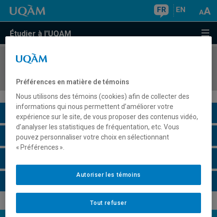
FR
EN
Étudier à l'UQAM
COURS
//
LIT455R
Corpus de cinéma III
Préférences en matière de témoins
Nous utilisons des témoins (cookies) afin de collecter des
informations qui nous permettent d’améliorer votre
Description du cours
expérience sur le site, de vous proposer des contenus vidéo,
d’analyser les statistiques de fréquentation, etc. Vous
Horaire - Été 2026
pouvez personnaliser votre choix en sélectionnant
« Préférences ».
Horaire - Automne 2026
Autoriser les témoins
Horaire - Hiver 2027
Tout refuser