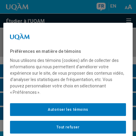
FR
EN
Étudier à l'UQAM
COURS
//
LIT4810
Littérature et nouvelles technologies
Préférences en matière de témoins
Nous utilisons des témoins (cookies) afin de collecter des
informations qui nous permettent d’améliorer votre
Description du cours
expérience sur le site, de vous proposer des contenus vidéo,
d’analyser les statistiques de fréquentation, etc. Vous
Horaire - Été 2026
pouvez personnaliser votre choix en sélectionnant
« Préférences ».
Horaire - Automne 2026
Autoriser les témoins
Horaire - Hiver 2027
Tout refuser