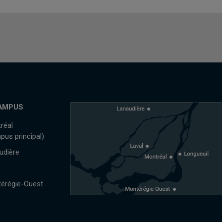
AMPUS
réal
pus principal)
udière
l
érégie-Ouest