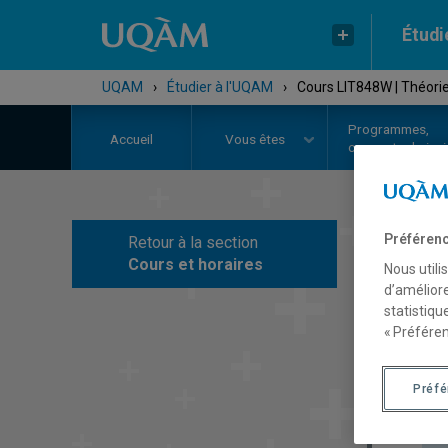
Étudi
UQAM
›
Étudier à l'UQAM
›
Cours LIT848W | Théorie
Programmes,
Accueil
Vous êtes
cours et admiss
Préférenc
Retour à la section
C
Cours et horaires
Nous utili
d’améliore
statistiqu
« Préféren
Préf