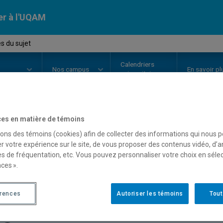
er à l'UQAM
s du sujet
Calendriers
Nos
campus
En savoir pl
ion
universitaires
es en matière de témoins
OURS
//
LIT848W
-
Théories du su
sons des témoins (cookies) afin de collecter des informations qui nous 
r votre expérience sur le site, de vous proposer des contenus vidéo, d’a
es de fréquentation, etc. Vous pouvez personnaliser votre choix en séle
ces ».
Description
Horaire - Été 2026
Horaire
érences
Autoriser les témoins
Tout