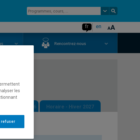
fr
en
us
Rencontrez-nous
jet
permettent
nalyser les
ctionnant
 - Automne 2026
Horaire - Hiver 2027
 refuser