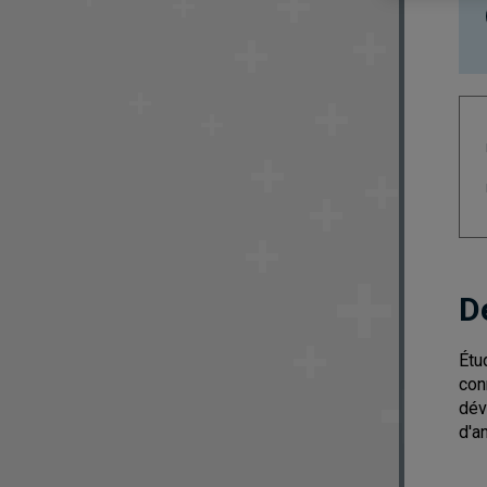
D
Étu
con
dév
d'a