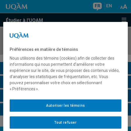
FR
EN
Étudier à l'UQAM
COURS
//
LIT9002
Examen doctoral
Préférences en matière de témoins
Nous utilisons des témoins (cookies) afin de collecter des
informations qui nous permettent d’améliorer votre
Description du cours
expérience sur le site, de vous proposer des contenus vidéo,
d’analyser les statistiques de fréquentation, etc. Vous
Horaire - Été 2026
pouvez personnaliser votre choix en sélectionnant
« Préférences ».
Horaire - Automne 2026
Autoriser les témoins
Horaire - Hiver 2027
Tout refuser