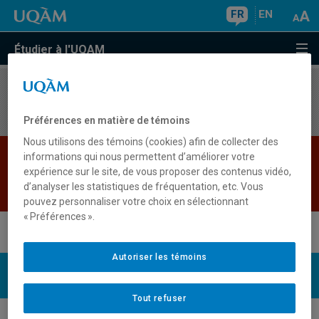
FR
EN
Étudier à l'UQAM
Aucun résultat
Préférences en matière de témoins
Nous utilisons des témoins (cookies) afin de collecter des
Le sigle de cours "LIT922A" n'est pas présent
informations qui nous permettent d’améliorer votre
expérience sur le site, de vous proposer des contenus vidéo,
dans l'annuaire.
d’analyser les statistiques de fréquentation, etc. Vous
Retour
pouvez personnaliser votre choix en sélectionnant
« Préférences ».
Autoriser les témoins
UQAM
Nous joindre
Tout refuser