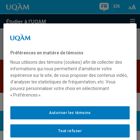
FR
EN
Étudier à l'UQAM
Aucun résultat
Préférences en matière de témoins
Nous utilisons des témoins (cookies) afin de collecter des
Le sigle de cours "LIT922H" n'est pas présent
informations qui nous permettent d’améliorer votre
expérience sur le site, de vous proposer des contenus vidéo,
dans l'annuaire.
d’analyser les statistiques de fréquentation, etc. Vous
Retour
pouvez personnaliser votre choix en sélectionnant
« Préférences ».
Autoriser les témoins
UQAM
Nous joindre
Tout refuser