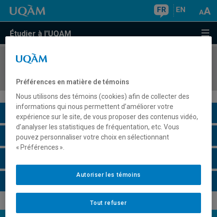
FR
EN
Étudier à l'UQAM
COURS
//
LNG3240
Philologie Romane
Préférences en matière de témoins
Nous utilisons des témoins (cookies) afin de collecter des
informations qui nous permettent d’améliorer votre
Description du cours
expérience sur le site, de vous proposer des contenus vidéo,
d’analyser les statistiques de fréquentation, etc. Vous
Horaire - Été 2026
pouvez personnaliser votre choix en sélectionnant
« Préférences ».
Horaire - Automne 2026
Autoriser les témoins
Horaire - Hiver 2027
Tout refuser