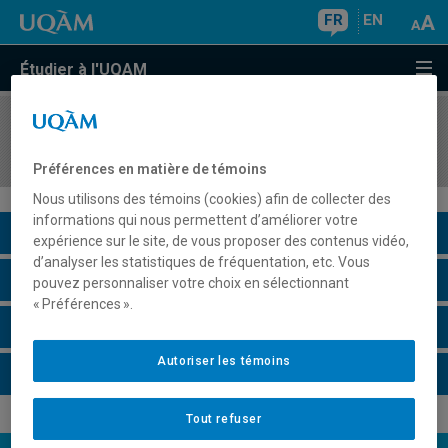
FR
EN
Étudier à l'UQAM
COURS
//
MAT0341
Calcul différentiel et intégral I (hors programme)
Préférences en matière de témoins
Nous utilisons des témoins (cookies) afin de collecter des
informations qui nous permettent d’améliorer votre
Description du cours
expérience sur le site, de vous proposer des contenus vidéo,
d’analyser les statistiques de fréquentation, etc. Vous
Horaire - Été 2026
pouvez personnaliser votre choix en sélectionnant
« Préférences ».
Horaire - Automne 2026
Autoriser les témoins
Horaire - Hiver 2027
Tout refuser