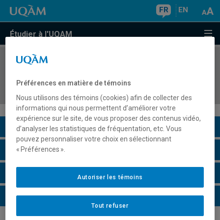
FR
EN
Étudier à l'UQAM
COURS
//
MAT0342
Calcul différentiel et intégral II (hors
Préférences en matière de témoins
programme)
Nous utilisons des témoins (cookies) afin de collecter des
informations qui nous permettent d’améliorer votre
expérience sur le site, de vous proposer des contenus vidéo,
Description du cours
d’analyser les statistiques de fréquentation, etc. Vous
pouvez personnaliser votre choix en sélectionnant
Horaire - Été 2026
« Préférences ».
Horaire - Automne 2026
Autoriser les témoins
Horaire - Hiver 2027
Tout refuser