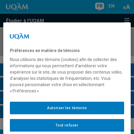
FR
EN
Étudier à l'UQAM
COURS
//
MAT1011
L'activité mathématique
Préférences en matière de témoins
Nous utilisons des témoins (cookies) afin de collecter des
informations qui nous permettent d’améliorer votre
Description du cours
expérience sur le site, de vous proposer des contenus vidéo,
d’analyser les statistiques de fréquentation, etc. Vous
Horaire - Été 2026
pouvez personnaliser votre choix en sélectionnant
« Préférences ».
Horaire - Automne 2026
Autoriser les témoins
Horaire - Hiver 2027
Tout refuser