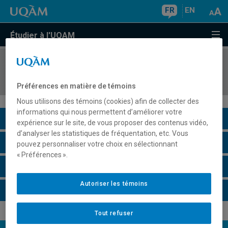
FR
EN
Étudier à l'UQAM
COURS
//
MAT1086
Raisonnements statistiques et probabilistes
Préférences en matière de témoins
Nous utilisons des témoins (cookies) afin de collecter des
informations qui nous permettent d’améliorer votre
Description du cours
expérience sur le site, de vous proposer des contenus vidéo,
d’analyser les statistiques de fréquentation, etc. Vous
Horaire - Été 2026
pouvez personnaliser votre choix en sélectionnant
« Préférences ».
Horaire - Automne 2026
Autoriser les témoins
Horaire - Hiver 2027
Tout refuser