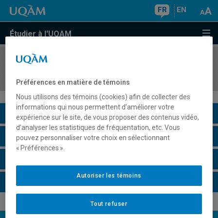
FR
EN
Étudier à l'UQAM
COURS
//
MAT2011
Analyse II
Préférences en matière de témoins
Nous utilisons des témoins (cookies) afin de collecter des
informations qui nous permettent d’améliorer votre
Description du cours
expérience sur le site, de vous proposer des contenus vidéo,
d’analyser les statistiques de fréquentation, etc. Vous
Horaire - Été 2026
pouvez personnaliser votre choix en sélectionnant
« Préférences ».
Horaire - Automne 2026
Autoriser les témoins
Horaire - Hiver 2027
Tout refuser