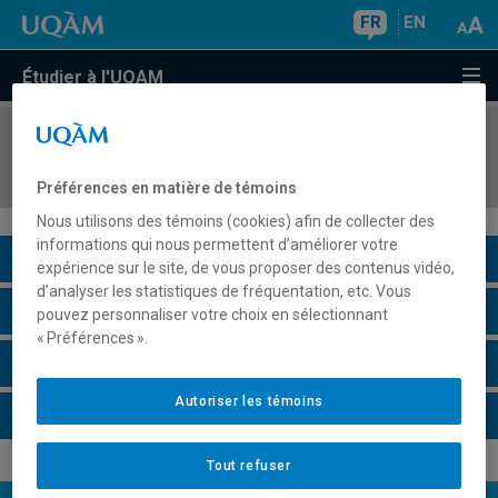
FR
EN
Étudier à l'UQAM
COURS
//
MAT2023
Didactique des mathématiques au secondaire I
Préférences en matière de témoins
Nous utilisons des témoins (cookies) afin de collecter des
informations qui nous permettent d’améliorer votre
Description du cours
expérience sur le site, de vous proposer des contenus vidéo,
d’analyser les statistiques de fréquentation, etc. Vous
Horaire - Été 2026
pouvez personnaliser votre choix en sélectionnant
« Préférences ».
Horaire - Automne 2026
Autoriser les témoins
Horaire - Hiver 2027
Tout refuser