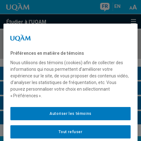
FR
EN
Étudier à l'UQAM
COURS
//
MAT2029
Didactique de l'algèbre
Préférences en matière de témoins
Nous utilisons des témoins (cookies) afin de collecter des
informations qui nous permettent d’améliorer votre
Description du cours
expérience sur le site, de vous proposer des contenus vidéo,
d’analyser les statistiques de fréquentation, etc. Vous
Horaire - Été 2026
pouvez personnaliser votre choix en sélectionnant
« Préférences ».
Horaire - Automne 2026
Autoriser les témoins
Horaire - Hiver 2027
Tout refuser