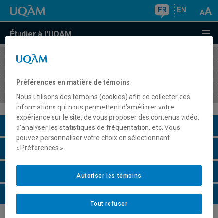
FR
EN
Étudier à l'UQAM
COURS
//
MAT2061
Didactique des mathématiques et micro-
Préférences en matière de témoins
enseignement
Nous utilisons des témoins (cookies) afin de collecter des
informations qui nous permettent d’améliorer votre
expérience sur le site, de vous proposer des contenus vidéo,
Description du cours
d’analyser les statistiques de fréquentation, etc. Vous
pouvez personnaliser votre choix en sélectionnant
Horaire - Été 2026
« Préférences ».
Horaire - Automne 2026
Autoriser les témoins
Horaire - Hiver 2027
Tout refuser