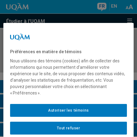
FR
EN
Étudier à l'UQAM
COURS
//
MAT2812
Applications pédagogiques de l'informatique
Préférences en matière de témoins
dans l'enseignement et l'apprentissage des
Nous utilisons des témoins (cookies) afin de collecter des
mathématiques
informations qui nous permettent d’améliorer votre
expérience sur le site, de vous proposer des contenus vidéo,
d’analyser les statistiques de fréquentation, etc. Vous
Description du cours
pouvez personnaliser votre choix en sélectionnant
« Préférences ».
Horaire - Été 2026
Autoriser les témoins
Horaire - Automne 2026
Tout refuser
Horaire - Hiver 2027