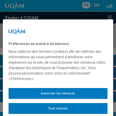
FR
EN
Étudier à l'UQAM
COURS
//
MAT3005
Théorie des équations
Préférences en matière de témoins
Nous utilisons des témoins (cookies) afin de collecter des
informations qui nous permettent d’améliorer votre
Description du cours
expérience sur le site, de vous proposer des contenus vidéo,
d’analyser les statistiques de fréquentation, etc. Vous
Horaire - Été 2026
pouvez personnaliser votre choix en sélectionnant
« Préférences ».
Horaire - Automne 2026
Autoriser les témoins
Horaire - Hiver 2027
Tout refuser