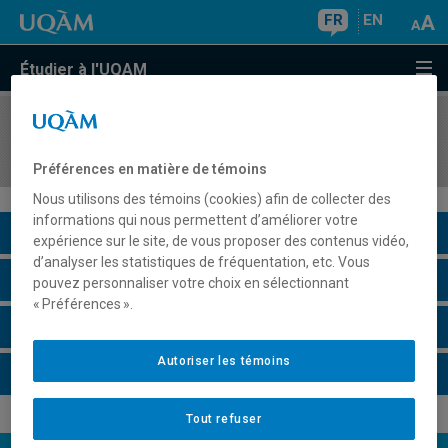
FR
EN
Étudier à l'UQAM
COURS
//
MAT3135
Didactique de la géométrie
Préférences en matière de témoins
Nous utilisons des témoins (cookies) afin de collecter des
informations qui nous permettent d’améliorer votre
Description du cours
expérience sur le site, de vous proposer des contenus vidéo,
d’analyser les statistiques de fréquentation, etc. Vous
Horaire - Été 2026
pouvez personnaliser votre choix en sélectionnant
« Préférences ».
Horaire - Automne 2026
Autoriser les témoins
Horaire - Hiver 2027
Tout refuser