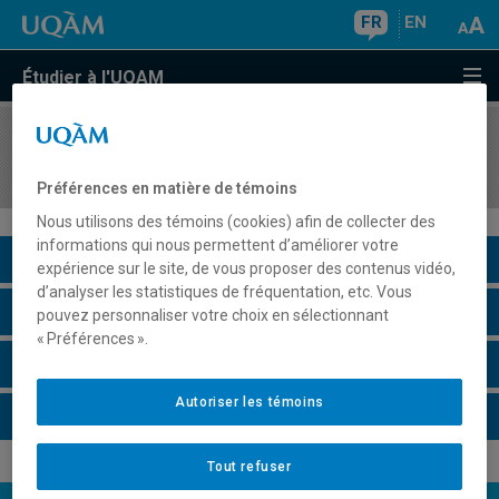
FR
EN
Étudier à l'UQAM
COURS
//
MAT3136
Didactique de la géométrie
Préférences en matière de témoins
Nous utilisons des témoins (cookies) afin de collecter des
informations qui nous permettent d’améliorer votre
Description du cours
expérience sur le site, de vous proposer des contenus vidéo,
d’analyser les statistiques de fréquentation, etc. Vous
Horaire - Été 2026
pouvez personnaliser votre choix en sélectionnant
« Préférences ».
Horaire - Automne 2026
Autoriser les témoins
Horaire - Hiver 2027
Tout refuser