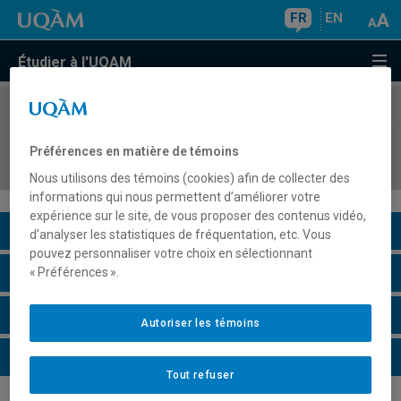
FR
EN
Étudier à l'UQAM
COURS
//
MAT4600
Didactique d'intervention en mathématiques
Préférences en matière de témoins
auprès de clientèles diversifiées
Nous utilisons des témoins (cookies) afin de collecter des
informations qui nous permettent d’améliorer votre
expérience sur le site, de vous proposer des contenus vidéo,
Description du cours
d’analyser les statistiques de fréquentation, etc. Vous
pouvez personnaliser votre choix en sélectionnant
Horaire - Été 2026
« Préférences ».
Horaire - Automne 2026
Autoriser les témoins
Horaire - Hiver 2027
Tout refuser