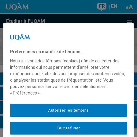
FR
EN
Étudier à l'UQAM
COURS
//
MAT4601
Didactique des mathématiques auprès de
Préférences en matière de témoins
populations particulières d'apprenants
Nous utilisons des témoins (cookies) afin de collecter des
informations qui nous permettent d’améliorer votre
expérience sur le site, de vous proposer des contenus vidéo,
Description du cours
d’analyser les statistiques de fréquentation, etc. Vous
pouvez personnaliser votre choix en sélectionnant
Horaire - Été 2026
« Préférences ».
Horaire - Automne 2026
Autoriser les témoins
Horaire - Hiver 2027
Tout refuser