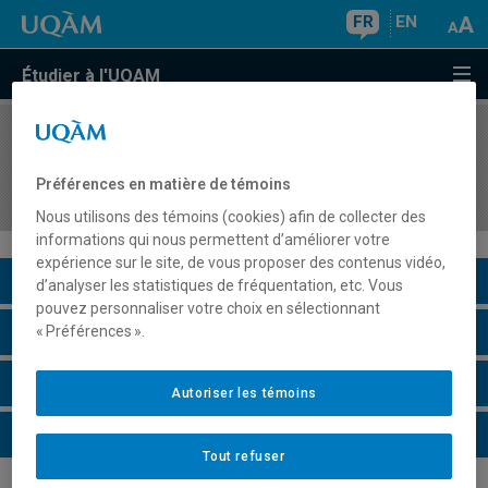
FR
EN
Étudier à l'UQAM
COURS
//
MAT6500
Initiation à la recherche en didactique des
Préférences en matière de témoins
mathématiques en milieu de pratique
Nous utilisons des témoins (cookies) afin de collecter des
informations qui nous permettent d’améliorer votre
expérience sur le site, de vous proposer des contenus vidéo,
Description du cours
d’analyser les statistiques de fréquentation, etc. Vous
pouvez personnaliser votre choix en sélectionnant
Horaire - Été 2026
« Préférences ».
Horaire - Automne 2026
Autoriser les témoins
Horaire - Hiver 2027
Tout refuser