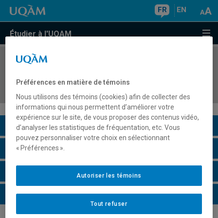
FR
EN
Étudier à l'UQAM
COURS
//
MAT8192
Influences et courants en enseignement des
Préférences en matière de témoins
mathématiques
Nous utilisons des témoins (cookies) afin de collecter des
informations qui nous permettent d’améliorer votre
expérience sur le site, de vous proposer des contenus vidéo,
Description du cours
d’analyser les statistiques de fréquentation, etc. Vous
pouvez personnaliser votre choix en sélectionnant
Horaire - Été 2026
« Préférences ».
Horaire - Automne 2026
Autoriser les témoins
Horaire - Hiver 2027
Tout refuser