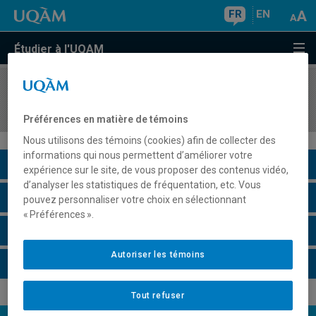
FR
EN
Étudier à l'UQAM
COURS
//
MBA8137
Études spécialisées en management I
Préférences en matière de témoins
Nous utilisons des témoins (cookies) afin de collecter des
informations qui nous permettent d’améliorer votre
Description du cours
expérience sur le site, de vous proposer des contenus vidéo,
d’analyser les statistiques de fréquentation, etc. Vous
Horaire - Été 2026
pouvez personnaliser votre choix en sélectionnant
« Préférences ».
Horaire - Automne 2026
Autoriser les témoins
Horaire - Hiver 2027
Tout refuser