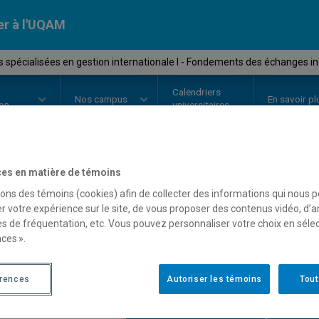
er à l'UQAM
spécialisées en gestion internationale I - Fondements des échanges i
Calendriers
Nos
campus
En savoir pl
ion
universitaires
es en matière de témoins
OURS
//
MBA8165
-
Études spécia
sons des témoins (cookies) afin de collecter des informations qui nous 
r votre expérience sur le site, de vous proposer des contenus vidéo, d’a
internationale I - Fond
es de fréquentation, etc. Vous pouvez personnaliser votre choix en séle
ces ».
internationaux
érences
Autoriser les témoins
Tout
Description
Horaire - Été 2026
Horaire