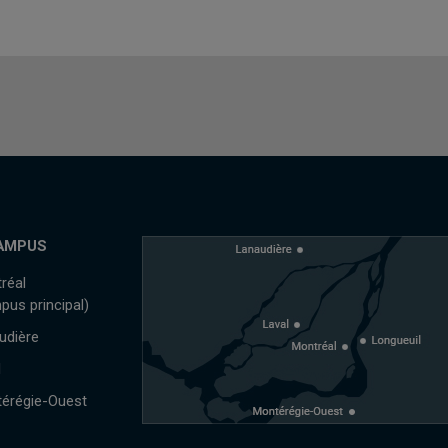
AMPUS
réal
pus principal)
udière
l
érégie-Ouest