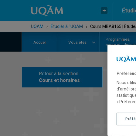
Étudi
UQAM
›
Étudier à l'UQAM
›
Cours MBA8165 | Études 
Programmes,
Accueil
Vous êtes
cours et admiss
Retour à la section
Préférenc
C
Cours et horaires
Nous utili
d’améliore
statistiqu
« Préféren
Préf