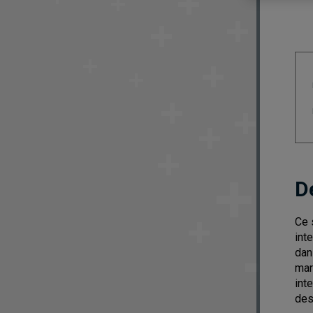
D
Ce 
int
dan
mar
int
des