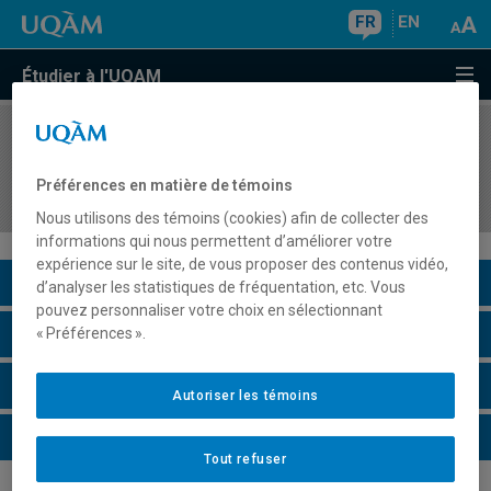
FR
EN
Étudier à l'UQAM
COURS
//
MBA8169
Études spécialisées en technologies de la
Préférences en matière de témoins
décision II
Nous utilisons des témoins (cookies) afin de collecter des
informations qui nous permettent d’améliorer votre
expérience sur le site, de vous proposer des contenus vidéo,
Description du cours
d’analyser les statistiques de fréquentation, etc. Vous
pouvez personnaliser votre choix en sélectionnant
Horaire - Été 2026
« Préférences ».
Horaire - Automne 2026
Autoriser les témoins
Horaire - Hiver 2027
Tout refuser