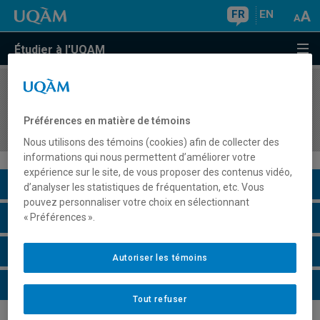
FR
EN
Étudier à l'UQAM
COURS
//
MBA8184
Études spécialisées en affaires municipales III
Préférences en matière de témoins
(développement local)
Nous utilisons des témoins (cookies) afin de collecter des
informations qui nous permettent d’améliorer votre
expérience sur le site, de vous proposer des contenus vidéo,
Description du cours
d’analyser les statistiques de fréquentation, etc. Vous
pouvez personnaliser votre choix en sélectionnant
Horaire - Été 2026
« Préférences ».
Horaire - Automne 2026
Autoriser les témoins
Horaire - Hiver 2027
Tout refuser