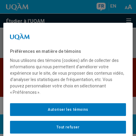
FR
EN
Étudier à l'UQAM
Aucun résultat
Préférences en matière de témoins
Nous utilisons des témoins (cookies) afin de collecter des
Les bases de données institutionnelles sont
informations qui nous permettent d’améliorer votre
expérience sur le site, de vous proposer des contenus vidéo,
indisponibles pour le moment. Veuillez
d’analyser les statistiques de fréquentation, etc. Vous
réessayer plus tard.
pouvez personnaliser votre choix en sélectionnant
Retour
« Préférences ».
Autoriser les témoins
UQAM
Nous joindre
Tout refuser