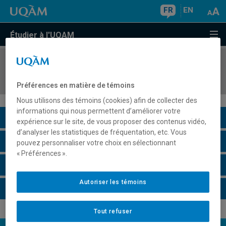
FR
EN
Étudier à l'UQAM
COURS
//
MBA8438
Stage en gestion à l'extérieur du Québec
Préférences en matière de témoins
Nous utilisons des témoins (cookies) afin de collecter des
informations qui nous permettent d’améliorer votre
Description du cours
expérience sur le site, de vous proposer des contenus vidéo,
d’analyser les statistiques de fréquentation, etc. Vous
Horaire - Été 2026
pouvez personnaliser votre choix en sélectionnant
« Préférences ».
Horaire - Automne 2026
Autoriser les témoins
Horaire - Hiver 2027
Tout refuser