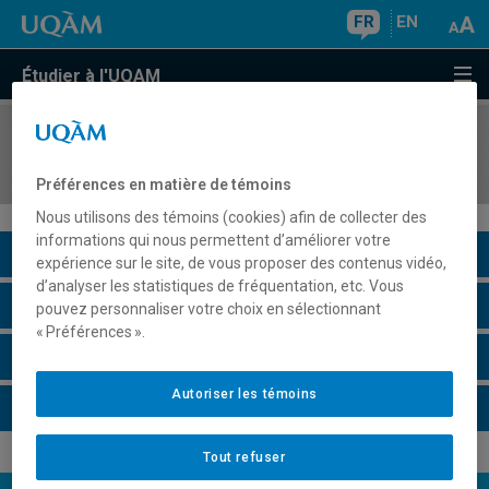
FR
EN
Étudier à l'UQAM
COURS
//
MBA8439
Simulation en gestion
Préférences en matière de témoins
Nous utilisons des témoins (cookies) afin de collecter des
informations qui nous permettent d’améliorer votre
Description du cours
expérience sur le site, de vous proposer des contenus vidéo,
d’analyser les statistiques de fréquentation, etc. Vous
Horaire - Été 2026
pouvez personnaliser votre choix en sélectionnant
« Préférences ».
Horaire - Automne 2026
Autoriser les témoins
Horaire - Hiver 2027
Tout refuser