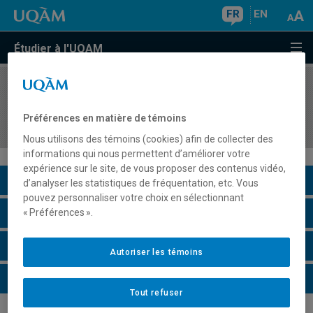
FR
EN
Étudier à l'UQAM
COURS
//
MBA868X
Cours à contenu variable en sciences
Préférences en matière de témoins
économiques
Nous utilisons des témoins (cookies) afin de collecter des
informations qui nous permettent d’améliorer votre
expérience sur le site, de vous proposer des contenus vidéo,
Description du cours
d’analyser les statistiques de fréquentation, etc. Vous
pouvez personnaliser votre choix en sélectionnant
Horaire - Été 2026
« Préférences ».
Horaire - Automne 2026
Autoriser les témoins
Horaire - Hiver 2027
Tout refuser