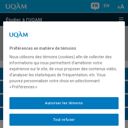
FR
EN
Étudier à l'UQAM
COURS
//
MBA8725
Marketing international dans le domaine des
Préférences en matière de témoins
services financiers
Nous utilisons des témoins (cookies) afin de collecter des
informations qui nous permettent d’améliorer votre
expérience sur le site, de vous proposer des contenus vidéo,
Description du cours
d’analyser les statistiques de fréquentation, etc. Vous
pouvez personnaliser votre choix en sélectionnant
Horaire - Été 2026
« Préférences ».
Horaire - Automne 2026
Autoriser les témoins
Horaire - Hiver 2027
Tout refuser