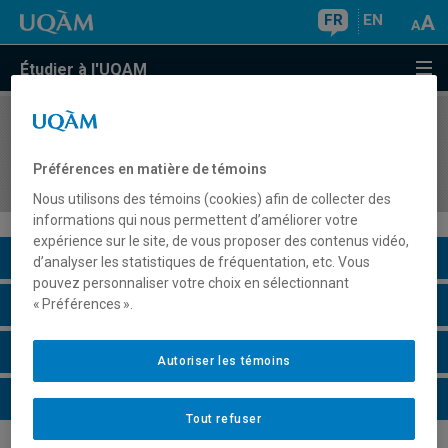
FR
EN
Étudier à l'UQAM
COURS
//
MBA8802
Conception de produits et programmation
Préférences en matière de témoins
touristique
Nous utilisons des témoins (cookies) afin de collecter des
informations qui nous permettent d’améliorer votre
expérience sur le site, de vous proposer des contenus vidéo,
Description du cours
d’analyser les statistiques de fréquentation, etc. Vous
pouvez personnaliser votre choix en sélectionnant
Horaire - Été 2026
« Préférences ».
Horaire - Automne 2026
Autoriser les témoins
Horaire - Hiver 2027
Tout refuser