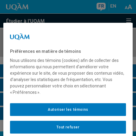
FR
EN
Étudier à l'UQAM
COURS
//
MBA8919
Gestion des relations du travail
Préférences en matière de témoins
Nous utilisons des témoins (cookies) afin de collecter des
informations qui nous permettent d’améliorer votre
Description du cours
expérience sur le site, de vous proposer des contenus vidéo,
d’analyser les statistiques de fréquentation, etc. Vous
Horaire - Été 2026
pouvez personnaliser votre choix en sélectionnant
« Préférences ».
Horaire - Automne 2026
Autoriser les témoins
Horaire - Hiver 2027
Tout refuser