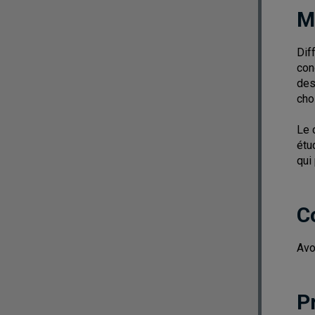
M
Dif
con
des
cho
Le 
étu
qui
C
Avo
P