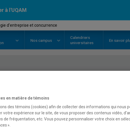
er à l'UQAM
gie d'entreprise et concurrence
Calendriers
Nos
campus
En savoir pl
ion
universitaires
OURS
//
MBA8922
-
Stratégie d'e
concurrence
es en matière de témoins
sons des témoins (cookies) afin de collecter des informations qui nous 
Description
Horaire - Été 2026
Horaire
r votre expérience sur le site, de vous proposer des contenus vidéo, d’a
es de fréquentation, etc. Vous pouvez personnaliser votre choix en séle
ces ».