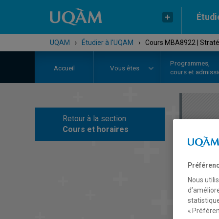
Étudi
UQAM
›
Étudier à l'UQAM
›
Cours MBA8922 | Straté
Programmes,
Accueil
Vous êtes
cours et admiss
Retour à la section
C
Cours et horaires
Préférenc
Nous utili
d’améliore
statistiqu
« Préféren