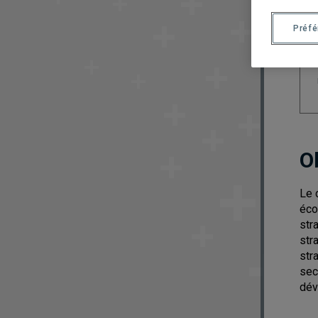
Préf
O
Le 
éco
str
str
str
sec
dév