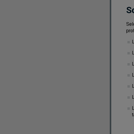
S
Sel
pro
L
L
L
t