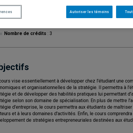
érences
Autoriser les témoins
Tout
Cycle
: 2
Discipl
Nombre de crédits
: 3
bjectifs
cours vise essentiellement à développer chez l'étudiant une c
nomiques et organisationnelles de la stratégie. Il permettra à l'
atégie et de développer des habilités pratiques lui permettant d
atégie selon son domaine de spécialisation. En plus de mettre l'a
atégie d'entreprise, le cours permettra aux étudiants de maîtrise
teurs et à leurs domaines d'activités. Enfin, le cours comprend
eloppement de stratégies entrepreneuriales destinées aux étudian