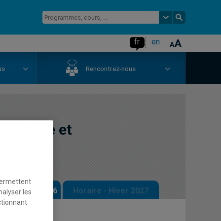
fr
en
us
Rencontrez-nous
ntreprise et
permettent
 - Automne 2026
Horaire - Hiver 2027
nalyser les
ctionnant