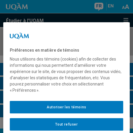
FR
EN
Étudier à l'UQAM
COURS
//
MBA8925
Aspects juridiques du commerce électronique
Préférences en matière de témoins
Nous utilisons des témoins (cookies) afin de collecter des
informations qui nous permettent d’améliorer votre
Description du cours
expérience sur le site, de vous proposer des contenus vidéo,
d’analyser les statistiques de fréquentation, etc. Vous
Horaire - Été 2026
pouvez personnaliser votre choix en sélectionnant
« Préférences ».
Horaire - Automne 2026
Autoriser les témoins
Horaire - Hiver 2027
Tout refuser