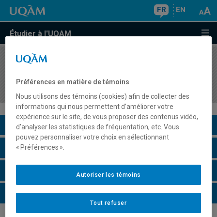
FR
EN
Étudier à l'UQAM
COURS
//
MBA8B90
Gestion stratégique de la technologie de
Préférences en matière de témoins
l'innovation
Nous utilisons des témoins (cookies) afin de collecter des
informations qui nous permettent d’améliorer votre
expérience sur le site, de vous proposer des contenus vidéo,
Description du cours
d’analyser les statistiques de fréquentation, etc. Vous
pouvez personnaliser votre choix en sélectionnant
Horaire - Été 2026
« Préférences ».
Horaire - Automne 2026
Autoriser les témoins
Horaire - Hiver 2027
Tout refuser