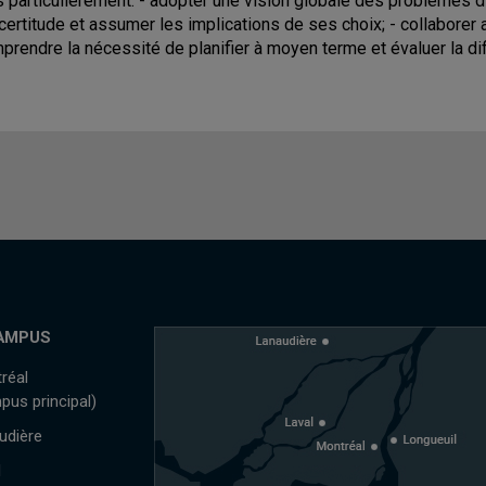
s particulièrement: - adopter une vision globale des problèmes d
ncertitude et assumer les implications de ses choix; - collaborer a
prendre la nécessité de planifier à moyen terme et évaluer la dif
AMPUS
réal
pus principal)
udière
l