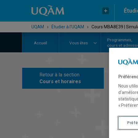
Étudi
UQAM
›
Étudier à l'UQAM
›
Cours MBA8E39 | Simulat
Programmes,
Accueil
Vous êtes
cours et admiss
Retour à la section
Préférenc
C
Cours et horaires
Nous utili
d’améliore
statistiqu
« Préféren
Préf