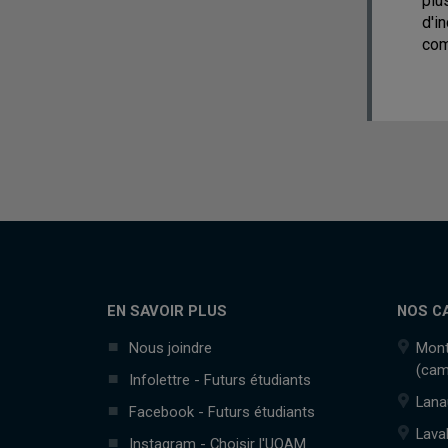
plu
d'i
com
EN SAVOIR PLUS
NOS C
Nous joindre
Mont
(cam
Infolettre - Futurs étudiants
Lana
Facebook - Futurs étudiants
Lava
Instagram - Choisir l'UQAM