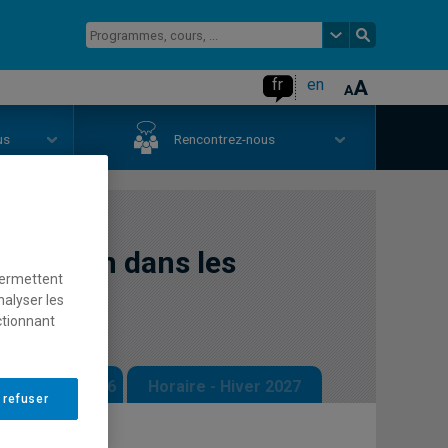
fr
en
us
Rencontrez-nous
 gestion dans les
permettent
nalyser les
ctionnant
 - Automne 2026
Horaire - Hiver 2027
 refuser