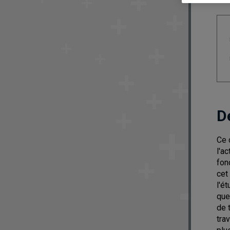
D
Ce 
l'a
fon
cet
l'é
que
de 
tra