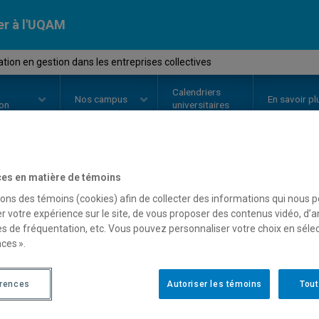
er à l'UQAM
ion en gestion dans les entreprises collectives
Calendriers
Nos
campus
En savoir pl
ion
universitaires
es en matière de témoins
OURS
//
MBA8E39
-
Simulation en
sons des témoins (cookies) afin de collecter des informations qui nous 
entreprises collectives
r votre expérience sur le site, de vous proposer des contenus vidéo, d’a
es de fréquentation, etc. Vous pouvez personnaliser votre choix en séle
ces ».
Description
Horaire - Été 2026
Horaire
érences
Autoriser les témoins
Tout