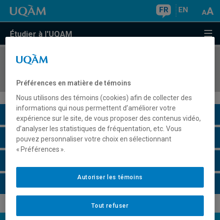
FR
EN
Étudier à l'UQAM
COURS
//
MBA8M3A
Le gestionnaire municipal et la population locale
Préférences en matière de témoins
Nous utilisons des témoins (cookies) afin de collecter des
informations qui nous permettent d’améliorer votre
Description du cours
expérience sur le site, de vous proposer des contenus vidéo,
d’analyser les statistiques de fréquentation, etc. Vous
Horaire - Été 2026
pouvez personnaliser votre choix en sélectionnant
« Préférences ».
Horaire - Automne 2026
Autoriser les témoins
Horaire - Hiver 2027
Tout refuser