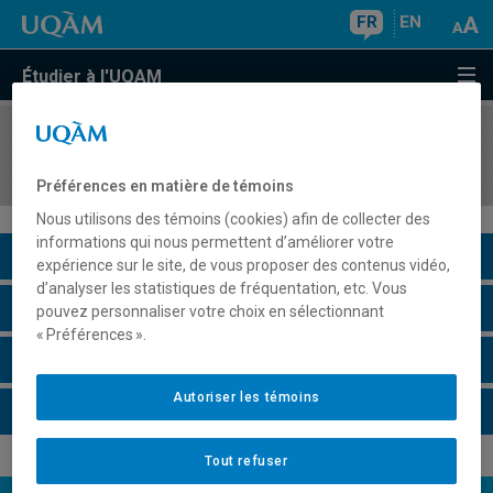
FR
EN
Étudier à l'UQAM
COURS
//
MDT8131
Tourisme de nature
Préférences en matière de témoins
Nous utilisons des témoins (cookies) afin de collecter des
informations qui nous permettent d’améliorer votre
Description du cours
expérience sur le site, de vous proposer des contenus vidéo,
d’analyser les statistiques de fréquentation, etc. Vous
Horaire - Été 2026
pouvez personnaliser votre choix en sélectionnant
« Préférences ».
Horaire - Automne 2026
Autoriser les témoins
Horaire - Hiver 2027
Tout refuser