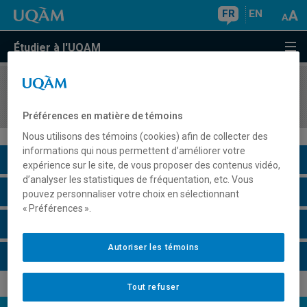
FR
EN
Étudier à l'UQAM
COURS
//
MDT8201
Marketing des destinations touristiques
Préférences en matière de témoins
Nous utilisons des témoins (cookies) afin de collecter des
informations qui nous permettent d’améliorer votre
Description du cours
expérience sur le site, de vous proposer des contenus vidéo,
d’analyser les statistiques de fréquentation, etc. Vous
Horaire - Été 2026
pouvez personnaliser votre choix en sélectionnant
« Préférences ».
Horaire - Automne 2026
Autoriser les témoins
Horaire - Hiver 2027
Tout refuser