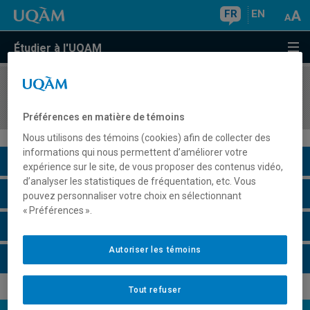
FR
EN
Étudier à l'UQAM
COURS
//
MDT8401
Culture et tourisme
Préférences en matière de témoins
Nous utilisons des témoins (cookies) afin de collecter des
informations qui nous permettent d’améliorer votre
Description du cours
expérience sur le site, de vous proposer des contenus vidéo,
d’analyser les statistiques de fréquentation, etc. Vous
Horaire - Été 2026
pouvez personnaliser votre choix en sélectionnant
« Préférences ».
Horaire - Automne 2026
Autoriser les témoins
Horaire - Hiver 2027
Tout refuser